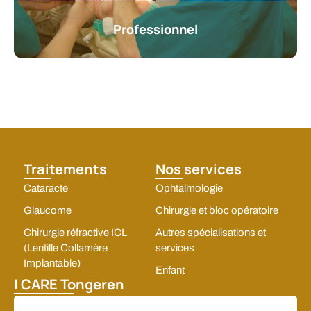
Professionnel
Traitements
Nos services
Cataracte
Ophtalmologie
Glaucome
Chirurgie et bloc opératoire
Chirurgie réfractive ICL
Autres spécialisations et
(Lentille Collamère
services
Implantable)
Enfant
I CARE Tongeren